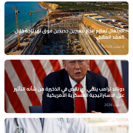
البرتغال تعتزم إنجاز معبرين جديدين فوق نهر تاجة خلال
العقد المقبل
6 غشت 2026
دونالد ترامب ينفي أي نقص في الذخيرة من شأنه التأثير
على الاستراتيجية العسكرية الأمريكية
6 غشت 2026