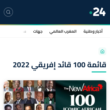
أخبار وطنية
المغرب العالمي
جهات
سياسة
صحة
قائمة 100 قائد إفريقي 2022