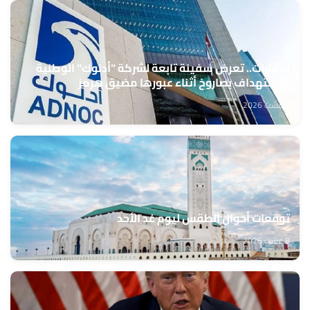
الإمارات.. تعرض سفينة تابعة لشركة "أدنوك" الوطنية
للاستهداف بصاروخ أثناء عبورها مضيق هرمز
8 غشت 2026
توقعات أحوال الطقس ليوم غد الأحد
8 غشت 2026