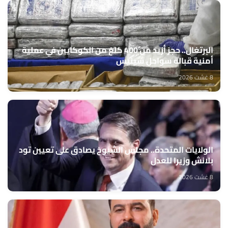
البرتغال.. حجز أزيد من 400 كلغ من الكوكايين في عملية
أمنية قبالة سواحل سينيس
8 غشت 2026
الولايات المتحدة.. مجلس الشيوخ يصادق على تعيين تود
بلانش وزيرا للعدل
8 غشت 2026