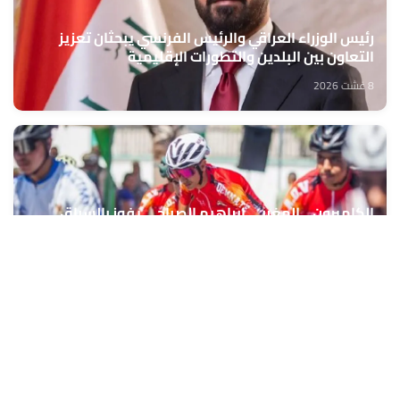
رئيس الوزراء العراقي والرئيس الفرنسي يبحثان تعزيز
التعاون بين البلدين والتطورات الإقليمية
8 غشت 2026
الكاميرون .. المغربي إبراهيم الصباحي يفوز بالسباق
الدولي للدراجات الجبلية "شانتال بيا"
8 غشت 2026
الخميسات ..افتتاح معرض للمنتوجات المجالية الممولة