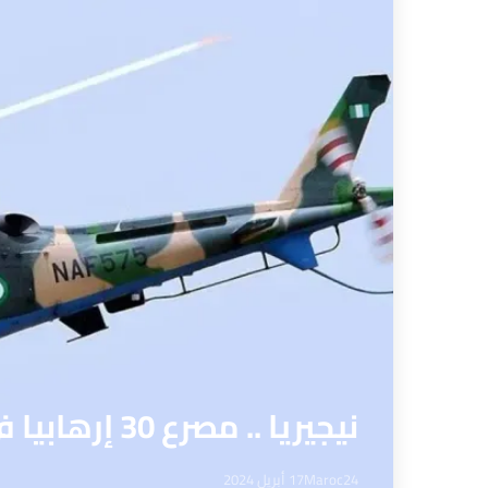
نيجيريا .. مصرع 30 إرهابيا في غارات جوية للجيش
Maroc24
17 أبريل 2024