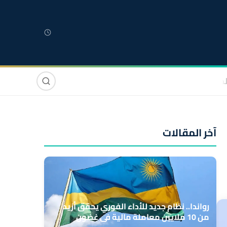
لمغربية
مغاربة العالم
دولي
صوت وصورة
آخر المقالات
رواندا.. نظام جديد للأداء الفوري يحقق أزيد
من 10 ملايين معاملة مالية في غضون