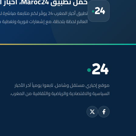
حمّل تطبيق Maroc24، أخبار المغرب تصلك أولاً
تطبيق أخبار المغرب 24 يوفّر لكم متا
العالم لحظة بلحظة، مع إشعارات فورية وتغطية 
موقع إخباري مستقل وشامل. تابعوا يومياً آخر الأخبار
السياسية والاقتصادية والرياضية والثقافية من المغرب.