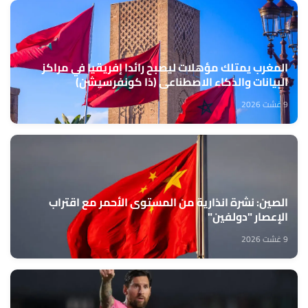
المغرب يمتلك مؤهلات ليصبح رائدا إفريقيا في مراكز
البيانات والذكاء الاصطناعي (ذا كونفرسيشن)
9 غشت 2026
الصين: نشرة انذارية من المستوى الأحمر مع اقتراب
الإعصار "دولفين"
9 غشت 2026