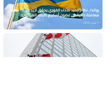
رواندا.. نظام جديد للأداء الفوري يحقق أزيد من 10 ملايين
معاملة مالية في غضون أسابيع (البنك المركزي)
7 غشت 2026
كندا: تراجع طفيف في معدل البطالة خلال شهر يوليوز
7 غشت 2026
تعبئة المراكز الجهوية للاستثمار من 10 إلى 13 غشت