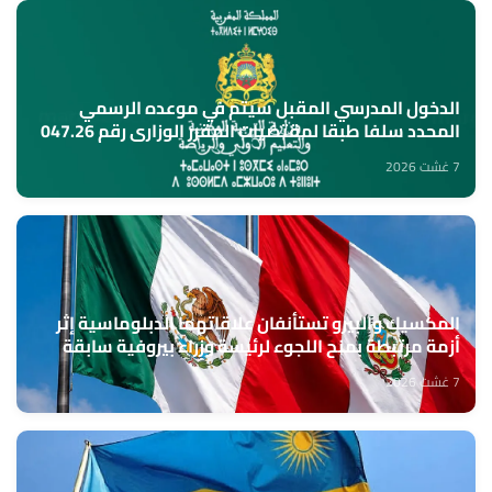
الدخول المدرسي المقبل سیتم في موعده الرسمي
المحدد سلفا طبقا لمقتضیات المقرر الوزاري رقم 047.26
(وزارة التربية الوطنية)
7 غشت 2026
المكسيك والبيرو تستأنفان علاقاتهما الدبلوماسية إثر
أزمة مرتبطة بمنح اللجوء لرئيسة وزراء بيروفية سابقة
7 غشت 2026