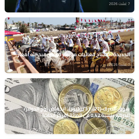
7 غشت 2026
الجديدة.. افتتاح فعاليات موسم مولاي عبد الله أمغار
7 غشت 2026
سوق الصرف (27 - 31 يوليوز).. انخفاض زوج الدولار/
الدرهم بنسبة 0,42 في المائة (مركز أبحاث)
7 غشت 2026