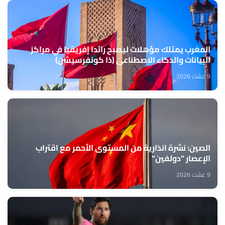
المغرب يمتلك مؤهلات ليصبح رائدا إفريقيا في مراكز
البيانات والذكاء الاصطناعي (ذا كونفرسيشن)
9 غشت 2026
الصين: نشرة انذارية من المستوى الأحمر مع اقتراب
الإعصار "دولفين"
9 غشت 2026