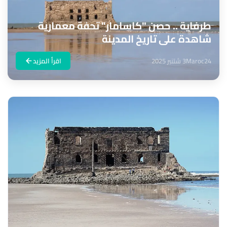
طرفاية .. حصن "كاسامار" تحفة معمارية
شاهدة على تاريخ المدينة
Maroc24
3 شتنبر 2025
اقرأ المزيد