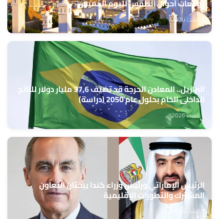
توقعات أحوال الطقس لليوم الخميس
6 غشت 2026
البرازيل.. المعادن الحرجة قد تضيف 37,6 مليار دولار للناتج
الداخلي الخام بحلول عام 2050 (دراسة)
5 غشت 2026
الرئيس الإماراتي ورئيس وزراء كندا يبحثان التعاون
المشترك والتطورات الإقليمية
5 غشت 2026