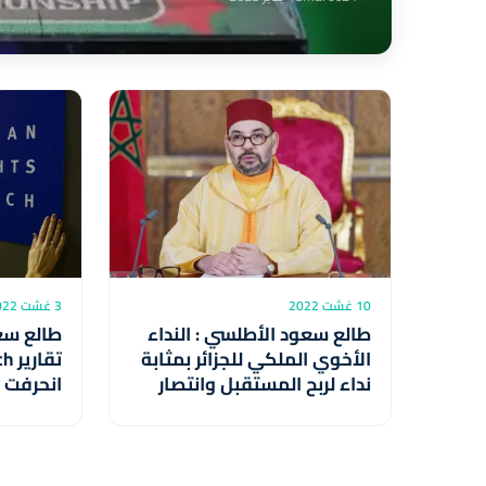
10 غشت 2022
3 غشت 2022
طالع سعود الأطلسي : النداء
طالع سع
الأخوي الملكي للجزائر بمثابة
تقا
نداء لربح المستقبل وانتصار
انحرفت 
للتاريخ المشترك
السوي