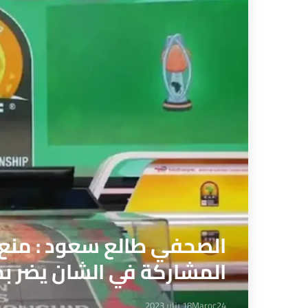
الصحفي طالع سعود : منع ا
المشاركة في الشان يضر ب
Maroc24
18 يناير 2023