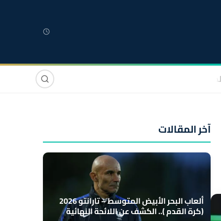
لمغربية
مغاربة العالم
دولي
صوت وصورة
آخر المقالات
ألعاب البحر الأبيض المتوسط – تارانتو 2026
(كرة القدم ).. الكشف عن اللائحة النهائية