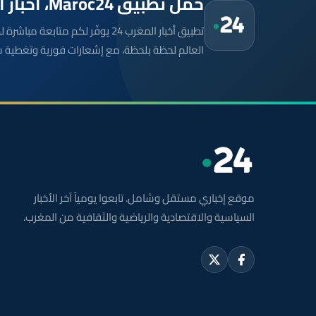
حمّل تطبيق Maroc24، أخبار المغرب تصلك أولاً
تطبيق أخبار المغرب 24 يوفّر لكم متا
العالم لحظة بلحظة، مع إشعارات فورية وتغطية 
موقع إخباري مستقل وشامل. تابعوا يومياً آخر الأخبار
السياسية والاقتصادية والرياضية والثقافية من المغرب.