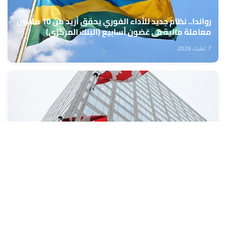
رواندا.. نظام جديد للأداء الفوري يحقق أزيد من 10 ملايين
معاملة مالية في غضون أسابيع (البنك المركزي)
7 غشت 2026
كندا: تراجع طفيف في معدل البطالة خلال شهر يوليوز
7 غشت 2026
تعبئة المراكز الجهوية للاستثمار من 10 إلى 13 غشت