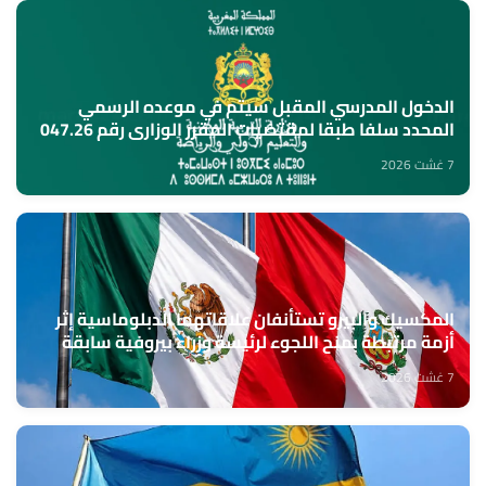
الدخول المدرسي المقبل سیتم في موعده الرسمي
المحدد سلفا طبقا لمقتضیات المقرر الوزاري رقم 047.26
(وزارة التربية الوطنية)
7 غشت 2026
المكسيك والبيرو تستأنفان علاقاتهما الدبلوماسية إثر
أزمة مرتبطة بمنح اللجوء لرئيسة وزراء بيروفية سابقة
7 غشت 2026