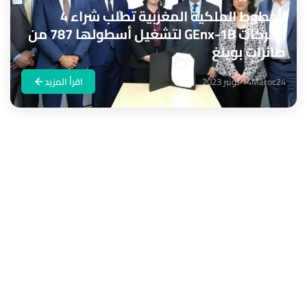
الخطوط الملكیة المغربیة تطلب شراء 4
محركات GEnx-1B لتشغیل أسطولھا 787 من
طائرات بوینغ
Maroc24
14 نونبر 2023
اقرأ المزيد