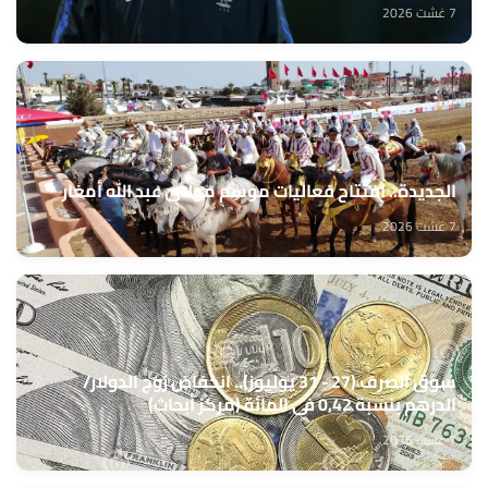
7 غشت 2026
الجديدة.. افتتاح فعاليات موسم مولاي عبد الله أمغار
7 غشت 2026
سوق الصرف (27 - 31 يوليوز).. انخفاض زوج الدولار/
الدرهم بنسبة 0,42 في المائة (مركز أبحاث)
7 غشت 2026