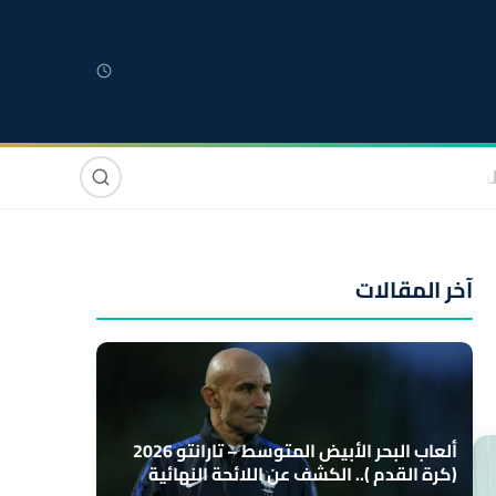
لمغربية
مغاربة العالم
دولي
صوت وصورة
آخر المقالات
ألعاب البحر الأبيض المتوسط – تارانتو 2026
(كرة القدم ).. الكشف عن اللائحة النهائية