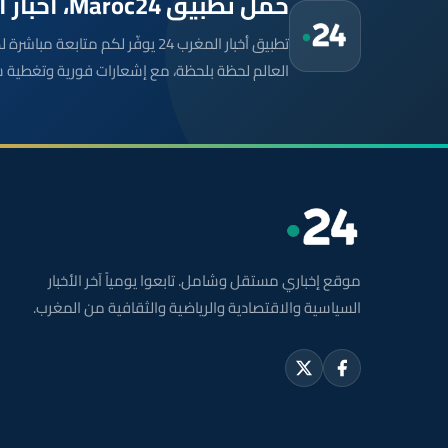
حمّل تطبيق Maroc24، أخبار المغرب تصلك أولاً
تطبيق أخبار المغرب 24 يوفّر لكم متا
العالم لحظة بلحظة، مع إشعارات فورية وتغطية 
موقع إخباري مستقل وشامل. تابعوا يومياً آخر الأخبار
السياسية والاقتصادية والرياضية والثقافية من المغرب.