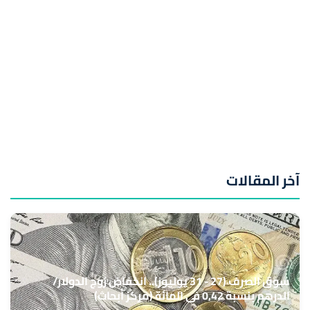
آخر المقالات
سوق الصرف (27 - 31 يوليوز).. انخفاض زوج الدولار/
الدرهم بنسبة 0,42 في المائة (مركز أبحاث)