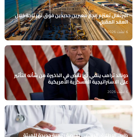
البرتغال تعتزم إنجاز معبرين جديدين فوق نهر تاجة خلال
العقد المقبل
6 غشت 2026
دونالد ترامب ينفي أي نقص في الذخيرة من شأنه التأثير
على الاستراتيجية العسكرية الأمريكية
6 غشت 2026
طب.. الإطلاق الرسمي لمنصة رقمية جديدة للهيئة