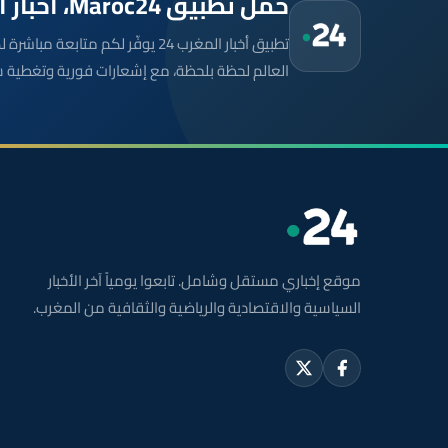
حمّل تطبيق Maroc24، أخبار المغرب تصلك أولاً
تطبيق أخبار المغرب 24 يوفّر لكم متا
العالم لحظة بلحظة، مع إشعارات فورية وتغطية 
موقع إخباري مستقل وشامل. تابعوا يومياً آخر الأخبار
السياسية والاقتصادية والرياضية والثقافية من المغرب.