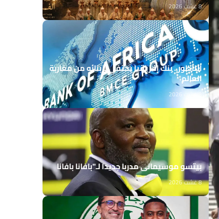
8 غشت 2026
الناظور.. بنك إفريقيا يحتفي بزبنائه من مغاربة
العالم
8 غشت 2026
بيتسو موسيماني مدربا جديدا لـ"بافانا بافانا
8 غشت 2026