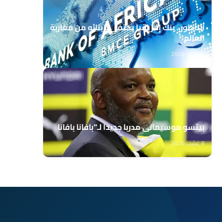
الناظور.. بنك إفريقيا يحتفي بزبنائه من مغاربة
العالم
8 غشت 2026
بيتسو موسيماني مدربا جديدا لـ"بافانا بافانا
8 غشت 2026