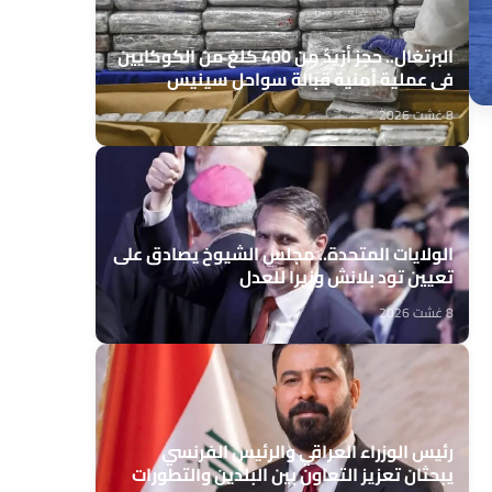
البرتغال.. حجز أزيد من 400 كلغ من الكوكايين
في عملية أمنية قبالة سواحل سينيس
8 غشت 2026
الولايات المتحدة.. مجلس الشيوخ يصادق على
تعيين تود بلانش وزيرا للعدل
8 غشت 2026
رئيس الوزراء العراقي والرئيس الفرنسي
يبحثان تعزيز التعاون بين البلدين والتطورات