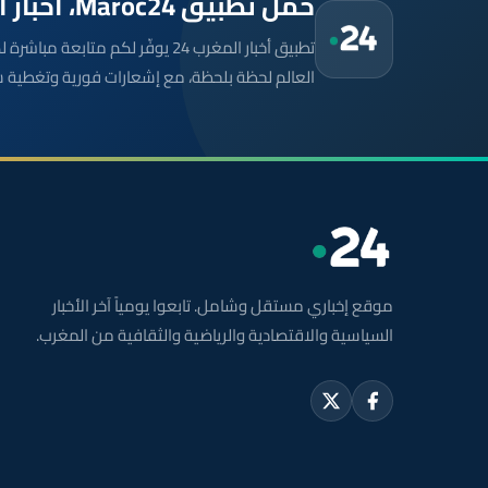
حمّل تطبيق Maroc24، أخبار المغرب تصلك أولاً
تطبيق أخبار المغرب 24 يوفّر لكم متا
العالم لحظة بلحظة، مع إشعارات فورية وتغطية 
موقع إخباري مستقل وشامل. تابعوا يومياً آخر الأخبار
السياسية والاقتصادية والرياضية والثقافية من المغرب.