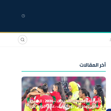
لمغربية
مغاربة العالم
دولي
صوت وصورة
آخر المقالات
كأس أمم إفريقيا للسيدات –2026 : المنتخب
المغربي يمر إلى دور النصف ،عقب فوزه على