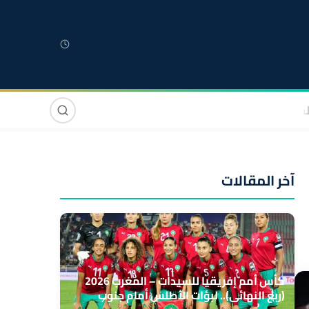
لمغربية
مغاربة العالم
دولي
صوت وصورة
آخر المقالات
كأس أمم إفريقيا للسيدات – المغرب 2026
(ربع النهائي).. لبؤات الأطلس أمام جنوب