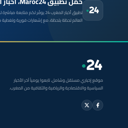
حمّل تطبيق Maroc24، أخبار المغرب تصلك أولاً
تطبيق أخبار المغرب 24 يوفّر لكم متا
العالم لحظة بلحظة، مع إشعارات فورية وتغطية 
موقع إخباري مستقل وشامل. تابعوا يومياً آخر الأخبار
السياسية والاقتصادية والرياضية والثقافية من المغرب.