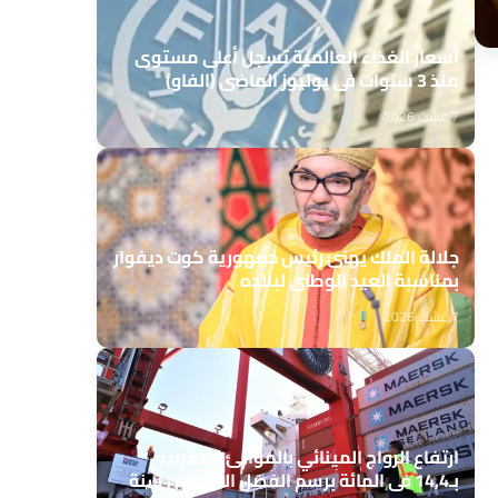
أسعار الغذاء العالمية تسجل أعلى مستوى
منذ 3 سنوات في يوليوز الماضي (الفاو)
7 غشت 2026
جلالة الملك يهنئ رئيس جمهورية كوت ديفوار
بمناسبة العيد الوطني لبلاده
7 غشت 2026
ارتفاع الرواج المينائي بالموانئ المغربية
بـ14,4 في المائة برسم الفصل الأول من سنة