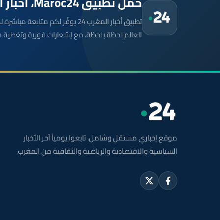
حمّل تطبيق Maroc24، أخبار المغرب تصلك أولاً
تطبيق أخبار المغرب 24 يوفّر لكم متا
العالم لحظة بلحظة، مع إشعارات فورية وتغطية 
موقع إخباري مستقل وشامل. تابعوا يومياً آخر الأخبار
السياسية والاقتصادية والرياضية والثقافية من المغرب.