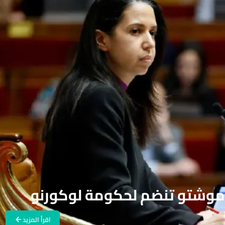
 موشتو تنضم لحكومة لوكورنو
اقرأ المزيد