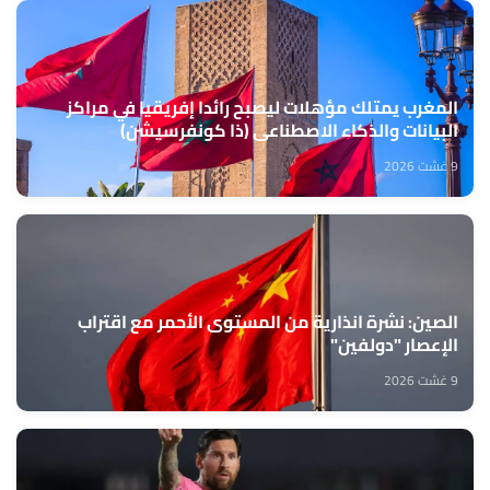
المغرب يمتلك مؤهلات ليصبح رائدا إفريقيا في مراكز
البيانات والذكاء الاصطناعي (ذا كونفرسيشن)
9 غشت 2026
الصين: نشرة انذارية من المستوى الأحمر مع اقتراب
الإعصار "دولفين"
9 غشت 2026