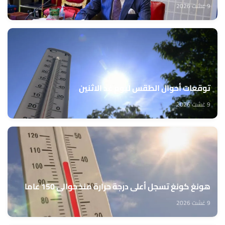
9 غشت 2026
توقعات أحوال الطقس ليوم غد الاثنين
9 غشت 2026
هونغ كونغ تسجل أعلى درجة حرارة منذ حوالي 150 عاما
9 غشت 2026