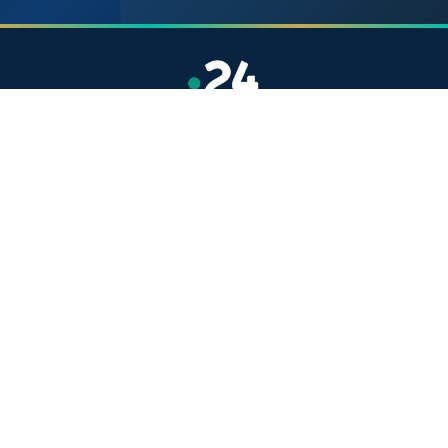
موقع إخباري مستقل وشامل. تابعوا يومياً آخر الأخبار
السياسية والاقتصادية والرياضية والثقافية من المغرب.
الأقسام
أخبار وطنية
رياضة
سياسة
دولي
جهات
صحة
روابط مفيدة
الملك محمد السادس
ولي العهد الأمير مولاي الحسن