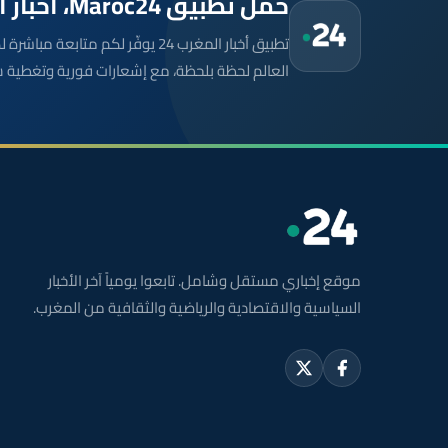
حمّل تطبيق Maroc24، أخبار المغرب تصلك أولاً
تطبيق أخبار المغرب 24 يوفّر لكم متا
العالم لحظة بلحظة، مع إشعارات فورية وتغطية 
موقع إخباري مستقل وشامل. تابعوا يومياً آخر الأخبار
السياسية والاقتصادية والرياضية والثقافية من المغرب.