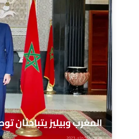
المغرب وبيليز يتباحثان توط
Maroc24
5 ماي 2023