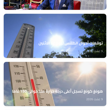
9 غشت 2026
توقعات أحوال الطقس ليوم غد الاثنين
9 غشت 2026
هونغ كونغ تسجل أعلى درجة حرارة منذ حوالي 150 عاما
9 غشت 2026