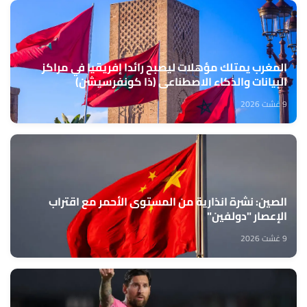
المغرب يمتلك مؤهلات ليصبح رائدا إفريقيا في مراكز
البيانات والذكاء الاصطناعي (ذا كونفرسيشن)
9 غشت 2026
الصين: نشرة انذارية من المستوى الأحمر مع اقتراب
الإعصار "دولفين"
9 غشت 2026