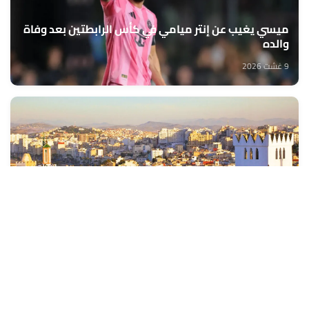
ميسي يغيب عن إنتر ميامي في كأس الرابطتين بعد وفاة
والده
9 غشت 2026
توقعات أحوال الطقس لليوم الأحد
9 غشت 2026
كأس أمم إفريقيا للسيدات –2026 : المنتخب المغربي يمر