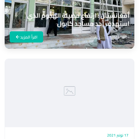
أفغانستان : ارتفاع حصيلة الهجوم الذي
استهدف أحد مساجد كابول
Maroc24
18 غشت 2022
اقرأ المزيد
17 نونبر 2021