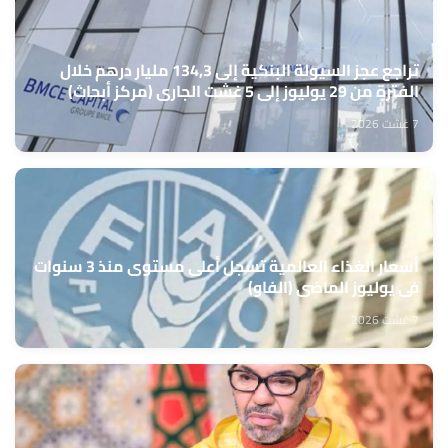
تراجع عجز السيولة البنكية إلى 134,3 مليار درهم خلال
الفترة من 29 يوليوز إلى 5 غشت الجاري (مركز أبحاث)
7 غشت 2026
أسعار الغذاء العالمية تسجل أعلى مستوى منذ 3 سنوات
في يوليوز الماضي (الفاو)
7 غشت 2026