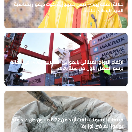
جلالة الملك يهنئ رئيس جمهورية كوت ديفوار بمناسبة
العيد الوطني لبلاده
7 غشت 2026
ارتفاع الرواج المينائي بالموانئ المغربية بـ14,4 في المائة
برسم الفصل الأول من سنة 2026
7 غشت 2026
مبيعات الإسمنت بلغت أزيد من 8,22 مليون طن عند متم
يوليوز الماضي (وزارة)