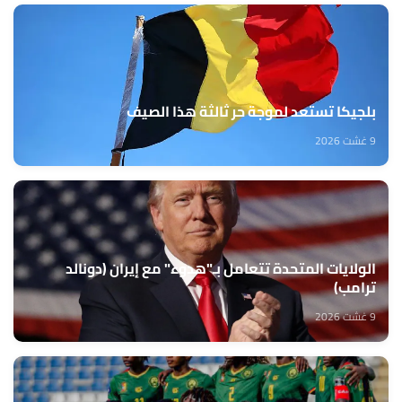
بلجيكا تستعد لموجة حر ثالثة هذا الصيف
9 غشت 2026
الولايات المتحدة تتعامل بـ"هدوء" مع إيران (دونالد
ترامب)
9 غشت 2026