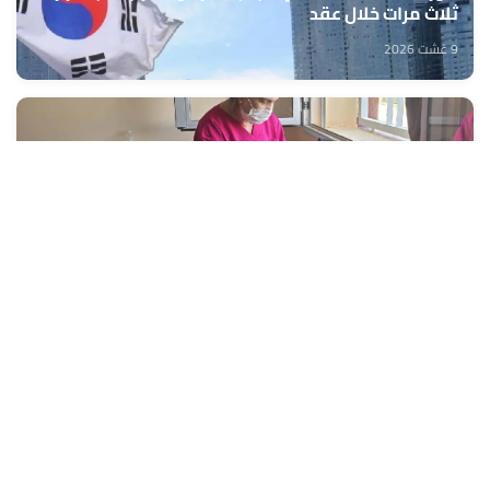
ثلاث مرات خلال عقد
9 غشت 2026
تنجداد.. استفادة أزيد من 2000 شخص من قافلة طبية
متعددة التخصصات
9 غشت 2026
إجلاء 467 شخصا جراء حريق غابوي واسع جنوب إسبانيا
9 غشت 2026