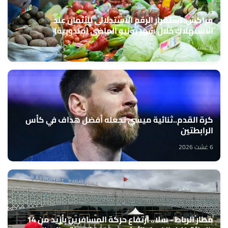
مراكش: استقرار الرقم الاستدلالي للأثمان عند
الاستهلاك خلال شهر يونيو الماضي (مندوبية)
6 غشت 2026
كرة القدم..ثنائية ميسي تجعله أفضل هداف في كأس
الرابطتين
6 غشت 2026
مطار الرباط - سلا.. ارتفاع حركة المسافرين بأزيد من 14