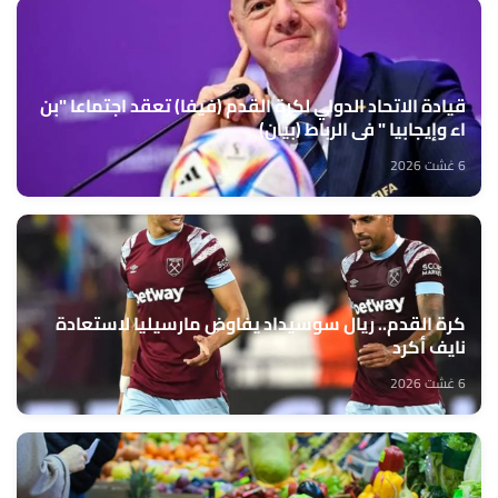
قيادة الاتحاد الدولي لكرة القدم (فيفا) تعقد اجتماعا "بن
اء وإيجابيا " في الرباط (بيان)
6 غشت 2026
كرة القدم.. ريال سوسيداد يفاوض مارسيليا لاستعادة
نايف أكرد
6 غشت 2026