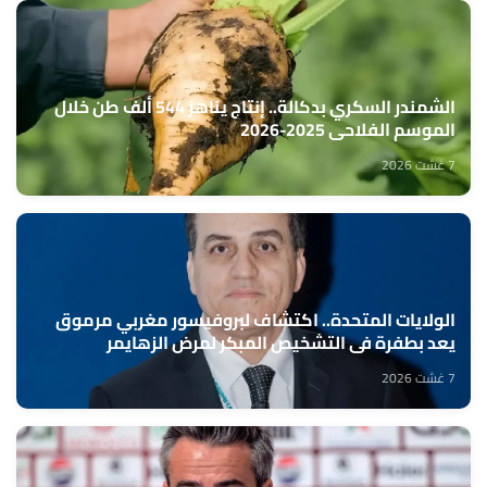
الشمندر السكري بدكالة.. إنتاج يناهز 544 ألف طن خلال
الموسم الفلاحي 2025-2026
7 غشت 2026
الولايات المتحدة.. اكتشاف لبروفيسور مغربي مرموق
يعد بطفرة في التشخيص المبكر لمرض الزهايمر
7 غشت 2026