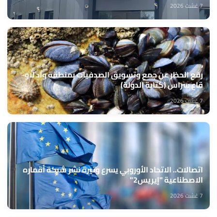
7 غشت 2026
رفع الحظر عن جمع وتسويق الصدفيات بمنطقة واد لاو-
قاع سراس (كتابة الدولة)
7 غشت 2026
اتصالات.. الاتحاد الأوروبي يسرع وتيرة نشر شبكة أقماره
الاصطناعية "إيريس2"
7 غشت 2026