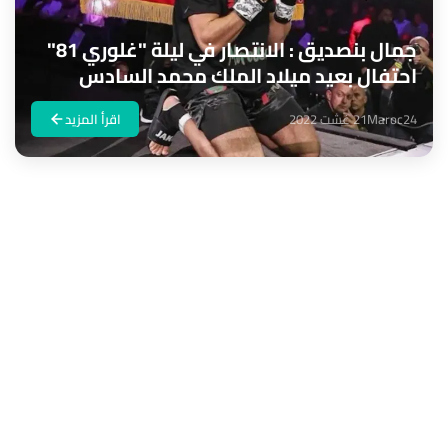
جمال بنصديق : الانتصار في ليلة "غلوري 81"
احتفال بعيد ميلاد الملك محمد السادس
Maroc24
21 غشت 2022
اقرأ المزيد