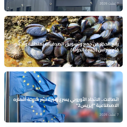
7 غشت 2026
رفع الحظر عن جمع وتسويق الصدفيات بمنطقة واد لاو-
قاع سراس (كتابة الدولة)
7 غشت 2026
اتصالات.. الاتحاد الأوروبي يسرع وتيرة نشر شبكة أقماره
الاصطناعية "إيريس2"
7 غشت 2026