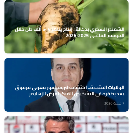
الشمندر السكري بدكالة.. إنتاج يناهز 544 ألف طن خلال
الموسم الفلاحي 2025-2026
7 غشت 2026
الولايات المتحدة.. اكتشاف لبروفيسور مغربي مرموق
يعد بطفرة في التشخيص المبكر لمرض الزهايمر
7 غشت 2026