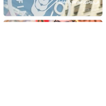
في يوليوز الماضي (الفاو)
7 غشت 2026
جلالة الملك يهنئ رئيس جمهورية كوت ديفوار بمناسبة
العيد الوطني لبلاده
7 غشت 2026
ارتفاع الرواج المينائي بالموانئ المغربية بـ14,4 في المائة
برسم الفصل الأول من سنة 2026
7 غشت 2026