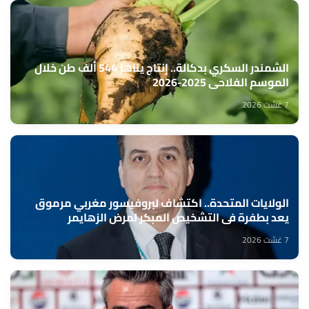
الشمندر السكري بدكالة.. إنتاج يناهز 544 ألف طن خلال
الموسم الفلاحي 2025-2026
7 غشت 2026
الولايات المتحدة.. اكتشاف لبروفيسور مغربي مرموق
يعد بطفرة في التشخيص المبكر لمرض الزهايمر
7 غشت 2026