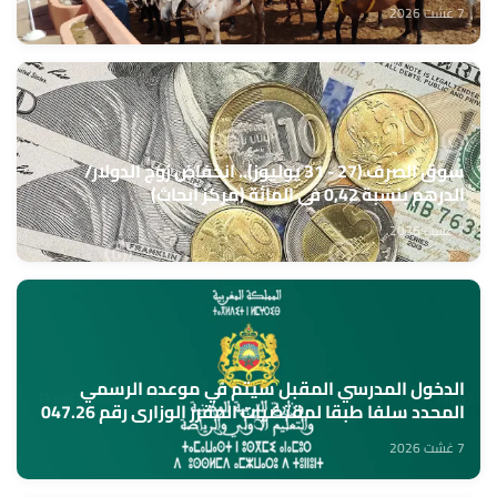
7 غشت 2026
سوق الصرف (27 - 31 يوليوز).. انخفاض زوج الدولار/
الدرهم بنسبة 0,42 في المائة (مركز أبحاث)
7 غشت 2026
الدخول المدرسي المقبل سیتم في موعده الرسمي
المحدد سلفا طبقا لمقتضیات المقرر الوزاري رقم 047.26
(وزارة التربية الوطنية)
7 غشت 2026