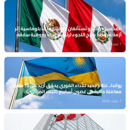
المكسيك والبيرو تستأنفان علاقاتهما الدبلوماسية إثر
أزمة مرتبطة بمنح اللجوء لرئيسة وزراء بيروفية سابقة
7 غشت 2026
رواندا.. نظام جديد للأداء الفوري يحقق أزيد من 10 ملايين
معاملة مالية في غضون أسابيع (البنك المركزي)
7 غشت 2026