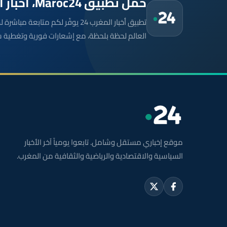
حمّل تطبيق Maroc24، أخبار المغرب تصلك أولاً
تطبيق أخبار المغرب 24 يوفّر لكم متا
العالم لحظة بلحظة، مع إشعارات فورية وتغطية 
موقع إخباري مستقل وشامل. تابعوا يومياً آخر الأخبار
السياسية والاقتصادية والرياضية والثقافية من المغرب.