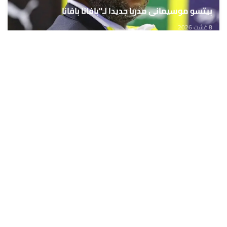
بيتسو موسيماني مدربا جديدا لـ"بافانا بافانا
8 غشت 2026
حمّل تطبيق Maroc24، أخبار المغرب تصلك أولاً
تطبيق أخبار المغرب 24 يوفّر لكم متابعة مباشرة لكل الأحداث التي تهمّ
المغرب ومغاربة العالم لحظة بلحظة، مع إشعارات فورية وتغطية
شاملة لكل المستجدات.
تحميل على
App Store
متوفر على