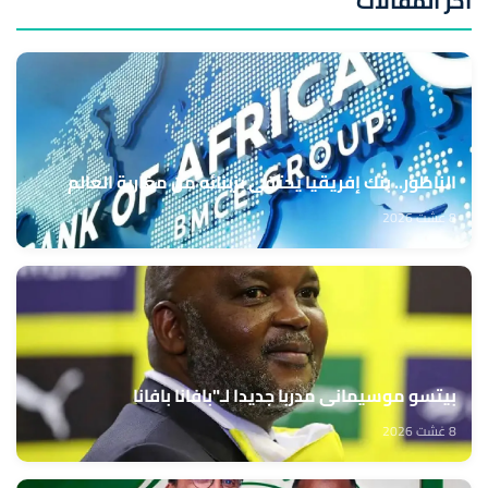
آخر المقالات
الناظور.. بنك إفريقيا يحتفي بزبنائه من مغاربة العالم
8 غشت 2026
بيتسو موسيماني مدربا جديدا لـ"بافانا بافانا
8 غشت 2026