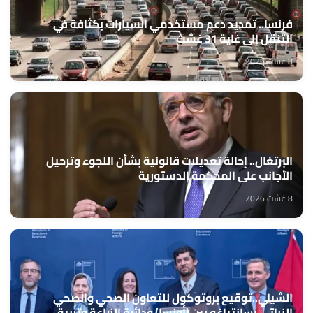
فرنسا.. تمديد دعم مستخدمي السيارات بكثافة في
التنقل إلى غاية 31 غشت
8 غشت 2026
البرتغال.. إحالة تعديلات قانونية بشأن اللجوء وترحيل
الأجانب على المحكمة الدستورية
8 غشت 2026
الشيلي..توقيع بروتوكول للتعاون الصحي والصحي
النباتي بسانتياغو بين (أونسا) ودائرة الزراعة وتربية