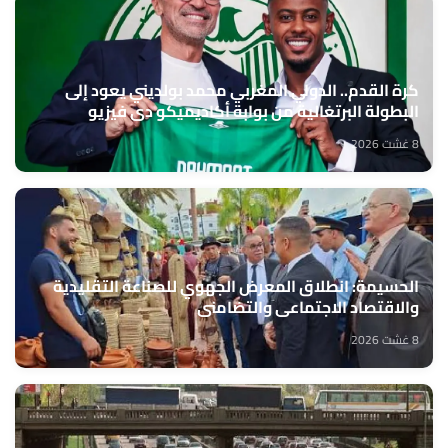
كرة القدم.. الدولي المغربي محمد بولديني يعود إلى
البطولة البرتغالية من بوابة أكاديميكو دي فيزيو
8 غشت 2026
الحسيمة: انطلاق المعرض الجهوي للصناعة التقليدية
والاقتصاد الاجتماعي والتضامني
8 غشت 2026