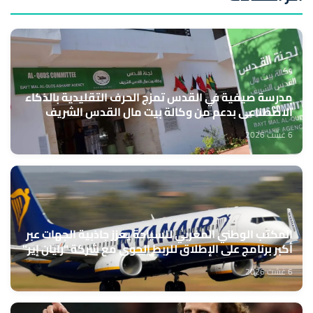
مدرسة صيفية في القدس تمزج الحرف التقليدية بالذكاء
الاصطناعي بدعم من وكالة بيت مال القدس الشريف
6 غشت 2026
المكتب الوطني المغربي للسياحة يعزز جاذبية الجهات عبر
أكبر برنامج على الإطلاق للربط الجوي مع شركة "رايان إير"
6 غشت 2026