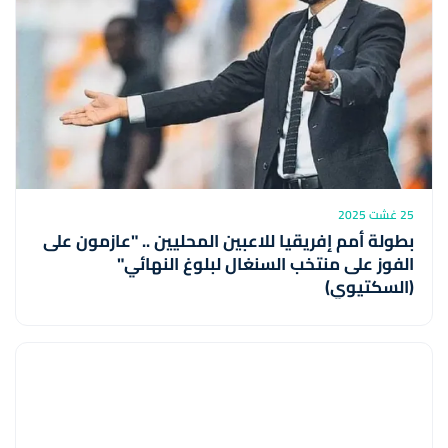
25 غشت 2025
بطولة أمم إفريقيا للاعبين المحليين .. "عازمون على
الفوز على منتخب السنغال لبلوغ النهائي"
(السكتيوي)