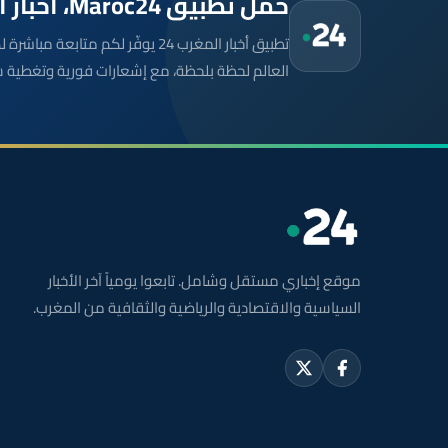
حمّل تطبيق Maroc24، أخبار المغرب تصلك أولاً
تطبيق أخبار المغرب 24 يوفّر لكم متا
العالم لحظة بلحظة، مع إشعارات فورية وتغطية 
موقع إخباري مستقل وشامل. تابعوا يومياً آخر الأخبار
السياسية والاقتصادية والرياضية والثقافية من المغرب.