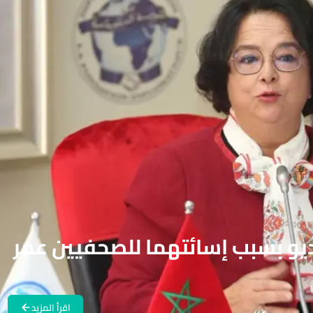
اديو بسبب إسائتهما للصحفيين عمر
اقرأ المزيد