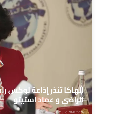
الهاكا تنذر إذاعة لوكس ر
الراضي و عماد استيتو
Maroc24
9 نونبر 2021