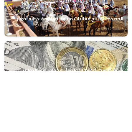
الجديدة.. افتتاح فعاليات موسم مولاي عبد الله أمغار
7 غشت 2026
سوق الصرف (27 - 31 يوليوز).. انخفاض زوج الدولار/
الدرهم بنسبة 0,42 في المائة (مركز أبحاث)
7 غشت 2026
الدخول المدرسي المقبل سیتم في موعده الرسمي