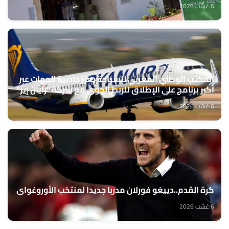
6 غشت 2026
المكتب الوطني المغربي للسياحة يعزز جاذبية الجهات عبر
أكبر برنامج على الإطلاق للربط الجوي مع شركة "رايان إير"
6 غشت 2026
كرة القدم..دييغو فورلان مدربا جديدا لمنتخب الأوروغواي
6 غشت 2026