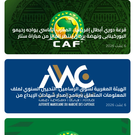
قرعة دوري أبطال إفريقيا.. المغرب الفاسي يواجه رحيمو
البوركينابي ونهضة بركان ينتظر الفائز من مباراة ستار
سبور السيراليوني وميدينا يونايتد الغامبي
6 غشت 2026
الهيئة المغربية لسوق الرساميل: التحيين السنوي لملف
المعلومات المتعلق ببرنامج إصدار شهادات الإيداع من
طرف بنك "CFG"
6 غشت 2026