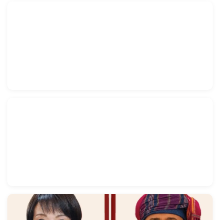
انخفاض منسوب نهر "الراين" يهدد حركة الملاحة في أجزاء
من ألمانيا
10 غشت 2026
انطلاق الدورة الـ20 لمسابقة جائزة محمد السادس
الدولية في حفظ القرآن الكريم وترتيله وتجويده وتفسيره
10 غشت 2026