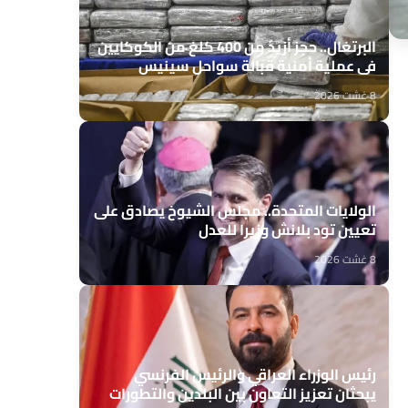
البرتغال.. حجز أزيد من 400 كلغ من الكوكايين
في عملية أمنية قبالة سواحل سينيس
8 غشت 2026
الولايات المتحدة.. مجلس الشيوخ يصادق على
تعيين تود بلانش وزيرا للعدل
8 غشت 2026
رئيس الوزراء العراقي والرئيس الفرنسي
يبحثان تعزيز التعاون بين البلدين والتطورات