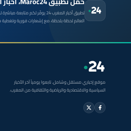
حمّل تطبيق Maroc24، أخبار المغرب تصلك أولاً
تطبيق أخبار المغرب 24 يوفّر لكم متا
العالم لحظة بلحظة، مع إشعارات فورية وتغطية 
موقع إخباري مستقل وشامل. تابعوا يومياً آخر الأخبار
السياسية والاقتصادية والرياضية والثقافية من المغرب.