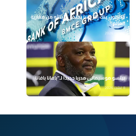
الناظور.. بنك إفريقيا يحتفي بزبنائه من مغاربة
العالم
8 غشت 2026
بيتسو موسيماني مدربا جديدا لـ"بافانا بافانا
8 غشت 2026