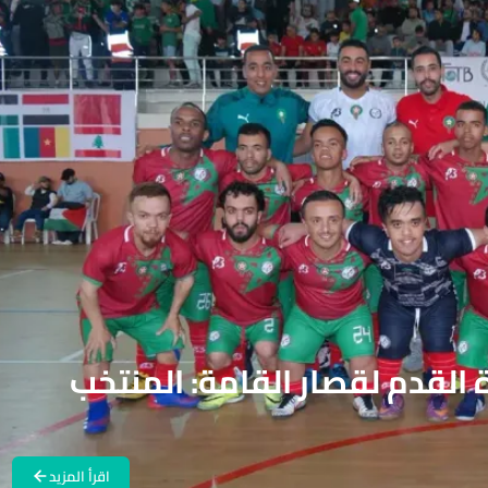
 القدم لقصار القامة: المنتخب
اقرأ المزيد