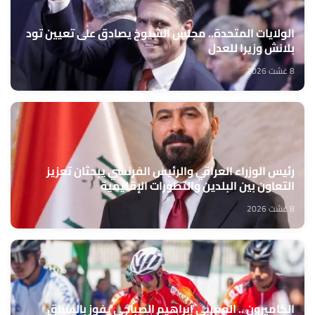
الولايات المتحدة.. مجلس الشيوخ يصادق على تعيين تود
بلانش وزيرا للعدل
8 غشت 2026
رئيس الوزراء العراقي والرئيس الفرنسي يبحثان تعزيز
التعاون بين البلدين والتطورات الإقليمية
8 غشت 2026
الكاميرون .. المغربي إبراهيم الصباحي يفوز بالسباق