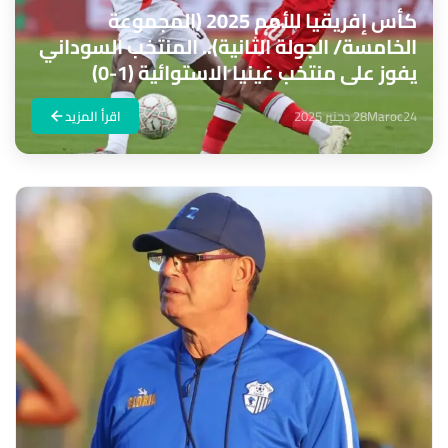
كأس إفريقيا للأمم 2025 (المجموعة
الخامسة/ الجولة الثانية).. المنتخب السوداني
يفوز على منتخب غينيا الاستوائية (1-0)
Maroc24
28 دجنبر 2025
اقرأ المزيد