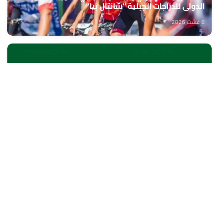
الدولي للدراجات الجبلية "شانتال بيا"
8 غشت 2026
الخميسات ..افتتاح معرض للمنتوجات المجالية الممولة
في إطار المبادرة الوطنية للتنمية البشرية
8 غشت 2026
الناظور.. بنك إفريقيا يحتفي بزبنائه من مغاربة العالم
8 غشت 2026