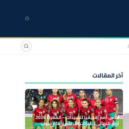
لمغربية
مغاربة العالم
دولي
صوت وصورة
آخر المقالات
كأس أمم إفريقيا للسيدات – المغرب 2026
(ربع النهائي).. لبؤات الأطلس أمام جنوب