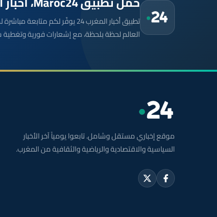
حمّل تطبيق Maroc24، أخبار المغرب تصلك أولاً
تطبيق أخبار المغرب 24 يوفّر لكم متا
العالم لحظة بلحظة، مع إشعارات فورية وتغطية 
موقع إخباري مستقل وشامل. تابعوا يومياً آخر الأخبار
السياسية والاقتصادية والرياضية والثقافية من المغرب.