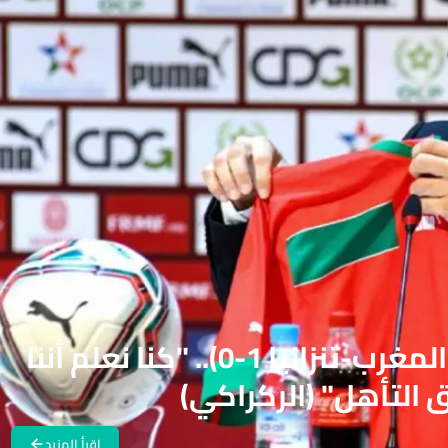
كأس إفريقيا للأمم 2025 (المغرب-تنزانيا 1-0).. "كنا نعلم أننا
التأهل" (الركراكي)
اقرأ المزيد