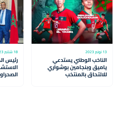
13 نونبر 2023
18 شتنبر 2023
الناخب الوطني يستدعي
رئيس ال
ياميق وبنجامين بوشواري
الاستشا
للالتحاق بالمنتخب
الصحراوي
الجمعية 