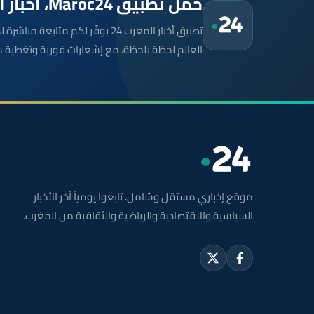
حمّل تطبيق Maroc24، أخبار المغرب تصلك أولاً
تطبيق أخبار المغرب 24 يوفّر لكم متا
العالم لحظة بلحظة، مع إشعارات فورية وتغطية 
موقع إخباري مستقل وشامل. تابعوا يومياً آخر الأخبار
السياسية والاقتصادية والرياضية والثقافية من المغرب.