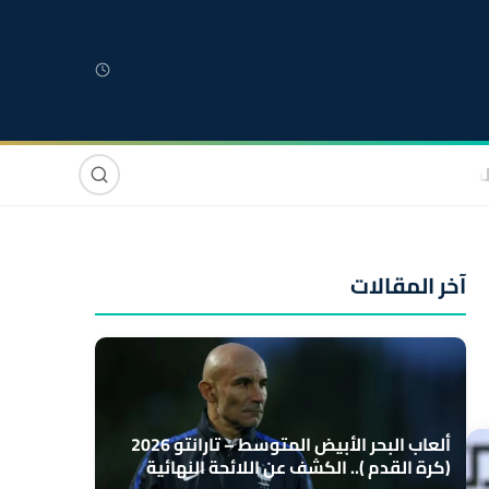
لمغربية
مغاربة العالم
دولي
صوت وصورة
آخر المقالات
ألعاب البحر الأبيض المتوسط – تارانتو 2026
(كرة القدم ).. الكشف عن اللائحة النهائية