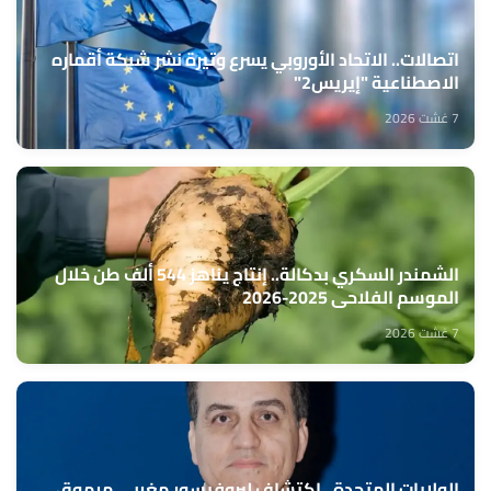
اتصالات.. الاتحاد الأوروبي يسرع وتيرة نشر شبكة أقماره
الاصطناعية "إيريس2"
7 غشت 2026
الشمندر السكري بدكالة.. إنتاج يناهز 544 ألف طن خلال
الموسم الفلاحي 2025-2026
7 غشت 2026
الولايات المتحدة.. اكتشاف لبروفيسور مغربي مرموق