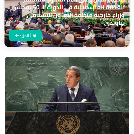
للقضية الفلسطينية في الدورة الـ 50 لمجلس
وزراء خارجية منظمة التعاون الإسلامي
بياوندي
Maroc24
30 غشت 2024
اقرأ المزيد