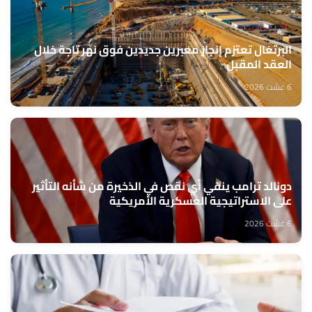
البرتغال تعتزم إنجاز معبرين جديدين فوق نهر تاجة خلال
العقد المقبل
6 غشت 2026
دونالد ترامب ينفي أي نقص في الذخيرة من شأنه التأثير
على الاستراتيجية العسكرية الأمريكية
6 غشت 2026