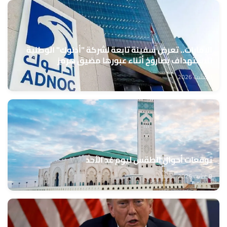
الإمارات.. تعرض سفينة تابعة لشركة "أدنوك" الوطنية
للاستهداف بصاروخ أثناء عبورها مضيق هرمز
8 غشت 2026
توقعات أحوال الطقس ليوم غد الأحد
8 غشت 2026