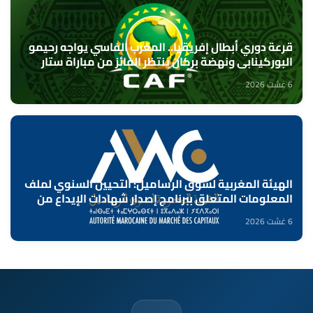
قرعة دوري أبطال إفريقيا.. المغرب الفاسي يواجه رحيمو
البوركينابي ونهضة بركان ينتظر الفائز من مباراة ستار
سبور السيراليوني وميدينا يونايتد الغامبي
6 غشت 2026
الهيئة المغربية لسوق الرساميل: التحيين السنوي لملف
المعلومات المتعلق ببرنامج إصدار شهادات الإيداع من
طرف بنك "CFG"
6 غشت 2026