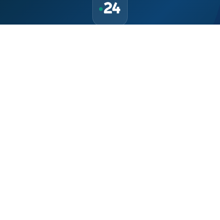
حمّل تطبيق Maroc24، أخبار المغرب تصلك أولاً
تطبيق أخبار المغرب 24 يوفّر لكم متابعة مباشرة لكل الأحداث التي تهمّ
المغرب ومغاربة العالم لحظة بلحظة، مع إشعارات فورية وتغطية
شاملة لكل المستجدات.
تحميل على
App Store
متوفر على
Google Play
موقع إخباري مستقل وشامل. تابعوا يومياً آخر الأخبار