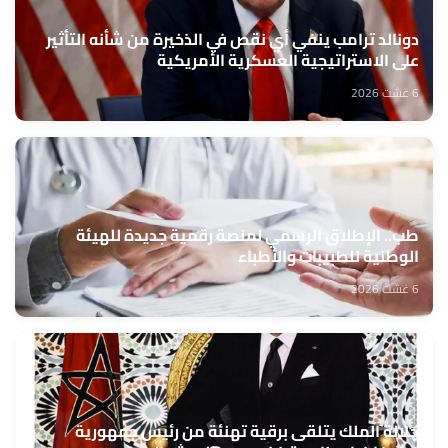
دونالد ترامب ينفي أي نقص في الذخيرة من شأنه التأثير
على الاستراتيجية العسكرية الأمريكية
6 غشت 2026
طب.. الإطلاق الرسمي لمنصة رقمية جديدة للهيئة
الوطنية للطبيبات والأطباء
6 غشت 2026
جلالة الملك يتلقى برقية تهنئة من رئيس جمهورية