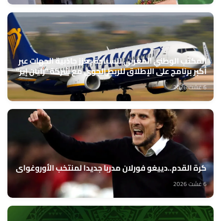
المكتب الوطني المغربي للسياحة يعزز جاذبية الجهات عبر
أكبر برنامج على الإطلاق للربط الجوي مع شركة "رايان إير"
6 غشت 2026
كرة القدم..دييغو فورلان مدربا جديدا لمنتخب الأوروغواي
6 غشت 2026