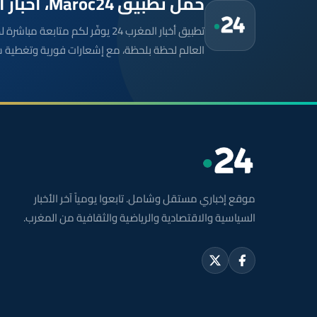
حمّل تطبيق Maroc24، أخبار المغرب تصلك أولاً
تطبيق أخبار المغرب 24 يوفّر لكم متا
العالم لحظة بلحظة، مع إشعارات فورية وتغطية 
موقع إخباري مستقل وشامل. تابعوا يومياً آخر الأخبار
السياسية والاقتصادية والرياضية والثقافية من المغرب.