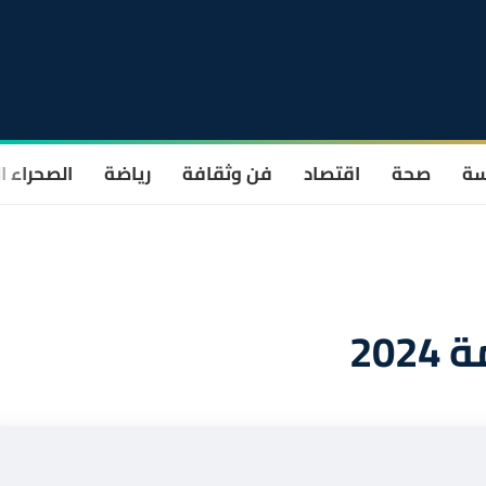
سة
صحة
اقتصاد
فن وثقافة
رياضة
الصحراء ا
202