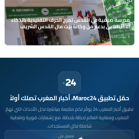
مدرسة صيفية في القدس تمزج الحرف التقليدية بالذكاء
الاصطناعي بدعم من وكالة بيت مال القدس الشريف
6 غشت 2026
حمّل تطبيق Maroc24، أخبار المغرب تصلك أولاً
تطبيق أخبار المغرب 24 يوفّر لكم متابعة مباشرة لكل الأحداث التي تهمّ
المغرب ومغاربة العالم لحظة بلحظة، مع إشعارات فورية وتغطية
شاملة لكل المستجدات.
تحميل على