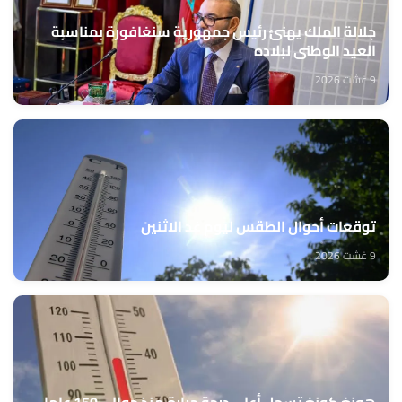
جلالة الملك يهنئ رئيس جمهورية سنغافورة بمناسبة
العيد الوطني لبلاده
9 غشت 2026
توقعات أحوال الطقس ليوم غد الاثنين
9 غشت 2026
هونغ كونغ تسجل أعلى درجة حرارة منذ حوالي 150 عاما