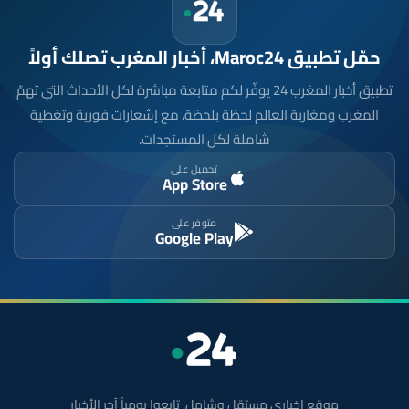
حمّل تطبيق Maroc24، أخبار المغرب تصلك أولاً
تطبيق أخبار المغرب 24 يوفّر لكم متابعة مباشرة لكل الأحداث التي تهمّ
المغرب ومغاربة العالم لحظة بلحظة، مع إشعارات فورية وتغطية
شاملة لكل المستجدات.
تحميل على
App Store
متوفر على
Google Play
موقع إخباري مستقل وشامل. تابعوا يومياً آخر الأخبار