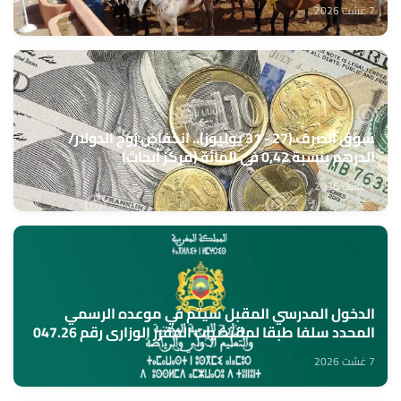
7 غشت 2026
سوق الصرف (27 - 31 يوليوز).. انخفاض زوج الدولار/
الدرهم بنسبة 0,42 في المائة (مركز أبحاث)
7 غشت 2026
الدخول المدرسي المقبل سیتم في موعده الرسمي
المحدد سلفا طبقا لمقتضیات المقرر الوزاري رقم 047.26
(وزارة التربية الوطنية)
7 غشت 2026