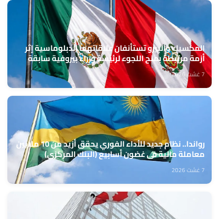
المكسيك والبيرو تستأنفان علاقاتهما الدبلوماسية إثر
أزمة مرتبطة بمنح اللجوء لرئيسة وزراء بيروفية سابقة
7 غشت 2026
رواندا.. نظام جديد للأداء الفوري يحقق أزيد من 10 ملايين
معاملة مالية في غضون أسابيع (البنك المركزي)
7 غشت 2026