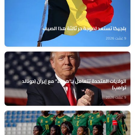
بلجيكا تستعد لموجة حر ثالثة هذا الصيف
9 غشت 2026
الولايات المتحدة تتعامل بـ"هدوء" مع إيران (دونالد
ترامب)
9 غشت 2026